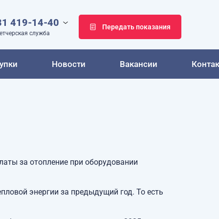
31 419-14-40
Передать показания
етчерская служба
упки
Новости
Вакансии
Конта
латы за отопление при оборудовании
пловой энергии за предыдущий год. То есть