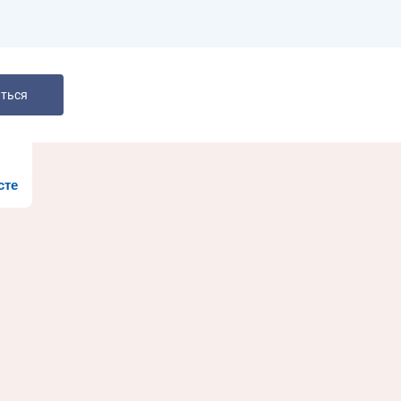
ться
сте