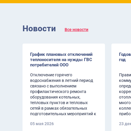
Новости
Все новости
График плановых отключений
Годов
теплоносителя на нужды ГВС
год
потребителей ООО
Нижновтеплоэнерго 2026
есу:
Отключение горячего
Прави
водоснабжения в летний период
комму
связано с выполнением
опред
профилактического ремонта
корре
оборудования котельных,
отопл
тепловых пунктов и тепловых
много
сетей в рамках обязательных
колле
подготовительных мероприятий к
прибо
отопительному сезону 2026-
05 мая 2026
23 де
2027г.г